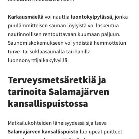
Karkausmäellä
voi nauttia
luontokylpylässä,
jonka
puulämmitteisen saunan löylyistä voi laskeutua
nautinnollisen rentouttavaan kuumaan paljuun.
Saunomiskokemukseen voi yhdistää hemmottelun
turve- tai suklaasaunalla tai ihanilla
luonnonyrttijalkakylvyillä.
Terveysmetsäretkiä ja
tarinoita Salamajärven
kansallispuistossa
Matkailukohteiden läheisyydessä sijaitseva
Salamajärven kansallispuisto
luo upeat puitteet