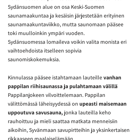
Sydänsuomen alue on osa Keski-Suomen
saunamaakuntaa ja kesäisin järjestetään erityinen
saunamaakuntaviikko, mutta saunomaan pääsee
toki muulloinkin ympäri vuoden.
Sydänsuomessa lomaileva voikin valita monista eri
vaihtoehdoista itselleen sopivia
saunomiskokemuksia.
Kinnulassa pääsee istahtamaan lauteille
vanhan
pappilan riihisaunassa ja pulahtamaan välillä
Pappilanjokeen vilvoittelemaan. Pappilan
välittömässä läheisyydessä on
upeasti maisemaan
uppoutuva savusauna
,
jonka lauteilla keho
rauhoittuu ja mieli saattaa matkata menneisiin
aikoihin, Syvänmaan savupirtteihin ja yksinkertaisen
rikkaaseen maalaiselämään.