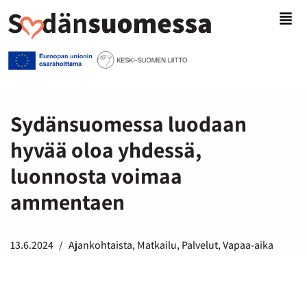
Siirry
suoraan
sisältöön
Sydänsuomessa luodaan
hyvää oloa yhdessä,
luonnosta voimaa
ammentaen
13.6.2024
Ajankohtaista
,
Matkailu
,
Palvelut
,
Vapaa-aika