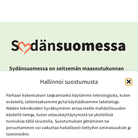
Sydänsuomessa on seitsemän maaseutukunnan
(Kannonkoski, Karstula, Kinnula, Kivijärvi,
Hallinnoi suostumusta
Kyyjärvi, Pihtipudas ja Viitasaari) muodostama
alue pohjoisessa Keski-Suomessa. 18 000
Parhaan kokemuksen tarjoamiseksi käytämme teknologioita, kuten
kuntalaisen alue nojaa elinkeinoissaan luontoon
evästeitä, tallentaaksemme ja/tai käyttääksemme laitetietoja.
niin puuteollisuudessa, matkailussa kuin
Näiden tekniikoiden hyväksyminen antaa meille mahdollisuuden
uusiutuvassa energiatuotannossakin.
käsitellä tietoja, kuten selauskäyttäytymistä tai yksilöllisiä
Sydänsuomessa-kunnat tekevät tavoitteellista
tunnuksia tällä sivustolla. Suostumuksen jättäminen tai
alueyhteistyötä, jossa kehittämishankkeita
peruuttaminen voi vaikuttaa haitallisesti tiettyihin ominaisuuksiin ja
toimintoihin.
hyödynnetään alueen strategisen kehittämisen