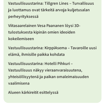
Vastuullisuustarina: Tillgren Lines – Turvallisuus
ja luottamus ovat tärkeitä arvoja kuljetusalan
perheyrityksessä
Viitasaarelainen Vesa Paananen löysi 3D-
tulostuksesta kipinän omien ideoiden
kokeilemiseen
Vastuullisuustarina: KirppiAsema – Tavaroille uusi
elämä, ihmisille paikka kohdata
Vastuullisuustarina: Hotelli Pihkuri –
Vastuullisuus näkyy vieraanvaraisuutena,
yhteisöllisyytenä ja paikan omaleimaisuuden
vaalimisena
Alueen kärkireitit esittelyssä