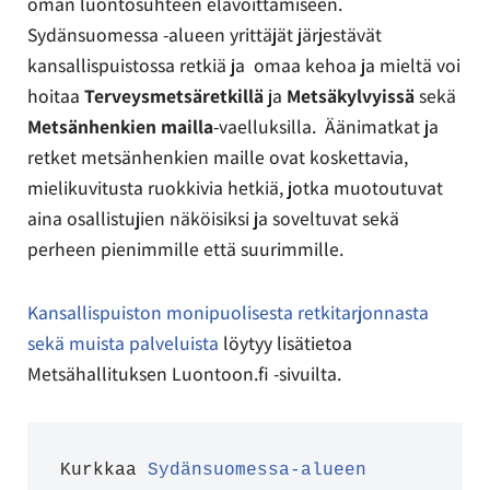
oman luontosuhteen elävöittämiseen.
Sydänsuomessa -alueen yrittäjät järjestävät
kansallispuistossa retkiä ja omaa kehoa ja mieltä voi
hoitaa
Terveysmetsäretkillä
ja
Metsäkylvyissä
sekä
Metsänhenkien mailla
-vaelluksilla. Äänimatkat ja
retket metsänhenkien maille ovat koskettavia,
mielikuvitusta ruokkivia hetkiä, jotka muotoutuvat
aina osallistujien näköisiksi ja soveltuvat sekä
perheen pienimmille että suurimmille.
Kansallispuiston monipuolisesta retkitarjonnasta
sekä muista palveluista
löytyy lisätietoa
Metsähallituksen Luontoon.fi -sivuilta.
Kurkkaa 
Sydänsuomessa-alueen 