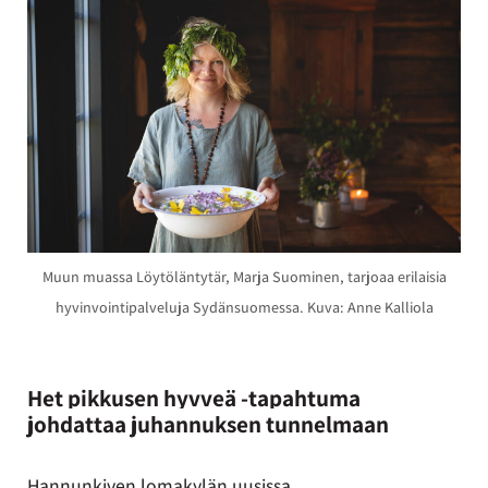
Muun muassa Löytöläntytär, Marja Suominen, tarjoaa erilaisia
hyvinvointipalveluja Sydänsuomessa. Kuva: Anne Kalliola
Het pikkusen hyvveä -tapahtuma
johdattaa juhannuksen tunnelmaan
Hannunkiven lomakylän uusissa