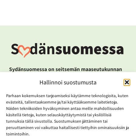
Sydänsuomessa on seitsemän maaseutukunnan
(Kannonkoski, Karstula, Kinnula, Kivijärvi,
Hallinnoi suostumusta
Kyyjärvi, Pihtipudas ja Viitasaari) muodostama
alue pohjoisessa Keski-Suomessa. 18 000
Parhaan kokemuksen tarjoamiseksi käytämme teknologioita, kuten
kuntalaisen alue nojaa elinkeinoissaan luontoon
evästeitä, tallentaaksemme ja/tai käyttääksemme laitetietoja.
niin puuteollisuudessa, matkailussa kuin
Näiden tekniikoiden hyväksyminen antaa meille mahdollisuuden
uusiutuvassa energiatuotannossakin.
käsitellä tietoja, kuten selauskäyttäytymistä tai yksilöllisiä
Sydänsuomessa-kunnat tekevät tavoitteellista
tunnuksia tällä sivustolla. Suostumuksen jättäminen tai
alueyhteistyötä, jossa kehittämishankkeita
peruuttaminen voi vaikuttaa haitallisesti tiettyihin ominaisuuksiin ja
toimintoihin.
hyödynnetään alueen strategisen kehittämisen