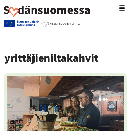
Siirry
suoraan
sisältöön
yrittäjieniltakahvit